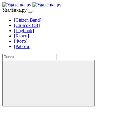
Удалёнка.ру
[Citizen Band]
[Список СВ]
[Logbook]
[Блоги]
[Фото]
[Работа]