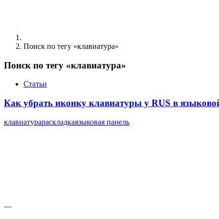
Поиск по тегу «клавиатура»
Поиск по тегу «клавиатура»
Статьи
Как убрать иконку клавиатуры у RUS в языков
клавиатура
раскладка
языковая панель
—