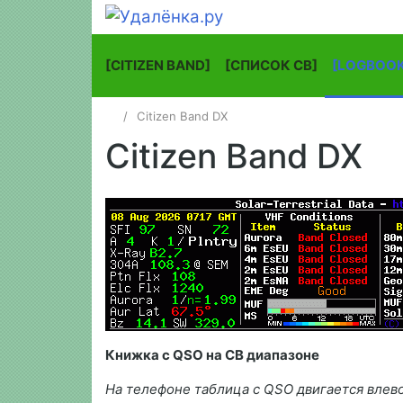
[CITIZEN BAND]
[СПИСОК СВ]
[LOGBOOK
Citizen Band DX
Citizen Band DX
Книжка с QSO на CB диапазоне
На телефоне таблица с QSO двигается влев