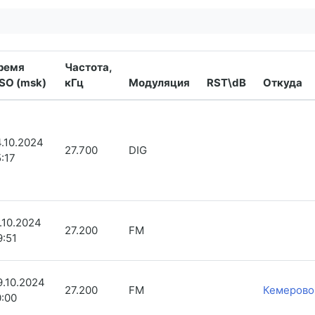
ремя
Частота,
SO (msk)
кГц
Модуляция
RST\dB
Откуда
4.10.2024
27.700
DIG
5:17
1.10.2024
27.200
FM
9:51
9.10.2024
27.200
FM
Кемерово
0:00