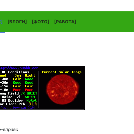
]
[БЛОГИ]
[ФОТО]
[РАБОТА]
о-вправо