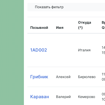
Показать фильтр
Откуда
В
Позывной
Имя
(*)
Q
1
1AD002
Италия
1
1
Грибник
Алексей
Бирюлево
0
0
Караван
Валерий
Кемерово
1