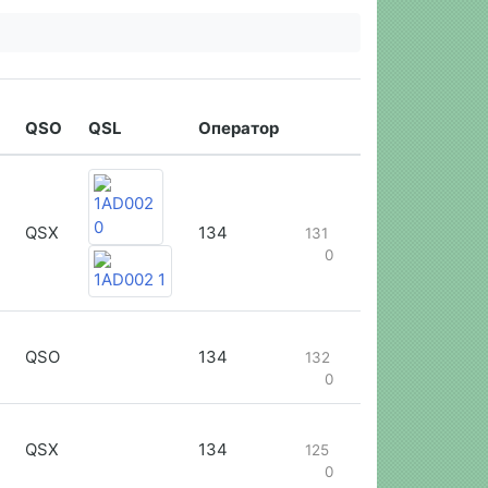
QSO
QSL
Оператор
QSX
134
131
0
QSO
134
132
0
QSX
134
125
0