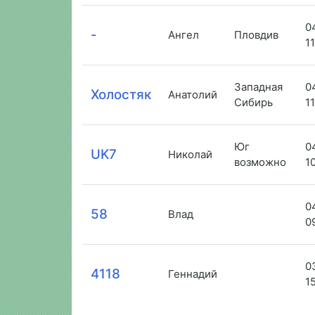
0
-
Ангел
Пловдив
1
Западная
0
Холостяк
Анатолий
Сибирь
1
Юг
0
UK7
Николай
возможно
1
0
58
Влад
0
0
4118
Геннадий
1