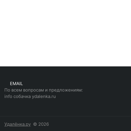
EMAIL
По всем вопросам и предложениям:
info собачка ydalenka.ru
Удалёнка.ру
© 2026