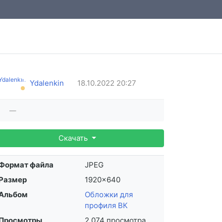
Ydalenkin
18.10.2022
20:27
—
Скачать
Формат файла
JPEG
Размер
1920×640
Альбом
Обложки для
профиля ВК
Просмотры
2 074 просмотра