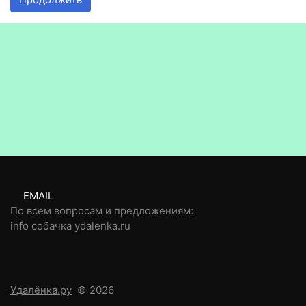
EMAIL
По всем вопросам и предложениям:
info собачка ydalenka.ru
Удалёнка.ру
© 2026