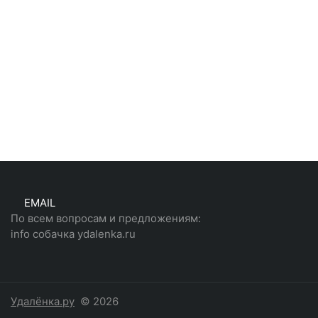
EMAIL
По всем вопросам и предложениям:
info собачка ydalenka.ru
Удалёнка.ру
© 2026