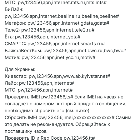
МТС: pw,123456,apn,internet.mts.ru,mts,mts#
БиЛайн:
pw,123456,apn,internet.beeline.ru,beeline,beeline#
Мегафон: pw,123456,apn,internet,gdata,gdata#
Теле2: pw,123456,apn,internet.tele2.ru#
Ёта: pw,123456,apn,internet.yota#
СМАРТС: pw,123456,apn,internet.smarts.ru#
БайкалВестКом: pw,123456,apn,inet.bwc.ru,bwc,bwc#
Мотив: pw,123456,apn,inet.ycc.ru,motiv#
Для Украины:
Киевстар: pw,123456,apn,www.ab.kyivstar.net#
Лайф: pw,123456,apn,internet#
МТС: pw,123456,apn,internet#
Проверить IMEI pw,123456,ts# Если IMEI на часах не
совпадает с номером, который придет в сообщении,
необходимо сбросить его (см. ниже)
Сбросить IMEI pw,123456,imei,xxxxxxxxxxxxxxx# Самим
это делать не рекомендуется. Обращайтесь к
поставщику часов
Проверить ID и Reg Code pw,123456,tt#