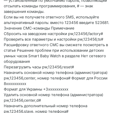
— установленный по умолчанию пароль, позволяющий
отсылать команды программирования, # — знак
завершения команды.
Если вы не получаете ответного SMS, используйте
альтернативный пароль: вместо 123456 введите 523681.
Значение СМС-команды Примечание
Сбросить на заводские настройки pw,123456,factory#
Проверить все параметры и настройки pw,123456,ts#
Расшифровку ответного СМС вы сможете посмотреть в
статье Решение проблем при использовании детских
умных часов Smart Baby Watch в разделе Нет сетевого
оборудования
Перезагрузить часы pw,123456,reset#
Назначить основной номер телефона (администратора)
pw,123456,center, номер телефона# Формат для России
8хххххххххх
Формат для Украины +3хххххххххх
Удалить основной номер телефона (администратора)
pw,123456,center,d#
Назначить дополнительный номер телефона
pw,123456,slave, номер телефона#