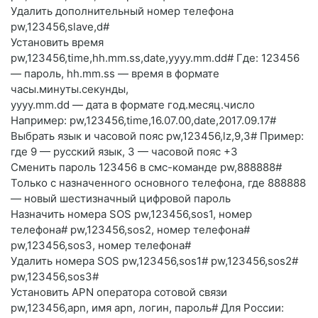
Удалить дополнительный номер телефона
pw,123456,slave,d#
Установить время
pw,123456,time,hh.mm.ss,date,yyyy.mm.dd# Где: 123456
— пароль, hh.mm.ss — время в формате
часы.минуты.секунды,
yyyy.mm.dd — дата в формате год.месяц.число
Например: pw,123456,time,16.07.00,date,2017.09.17#
Выбрать язык и часовой пояс pw,123456,lz,9,3# Пример:
где 9 — русский язык, 3 — часовой пояс +3
Сменить пароль 123456 в смс-команде pw,888888#
Только с назначенного основного телефона, где 888888
— новый шестизначный цифровой пароль
Назначить номера SOS pw,123456,sos1, номер
телефона# pw,123456,sos2, номер телефона#
pw,123456,sos3, номер телефона#
Удалить номера SOS pw,123456,sos1# pw,123456,sos2#
pw,123456,sos3#
Установить APN оператора сотовой связи
pw,123456,apn, имя apn, логин, пароль# Для России: