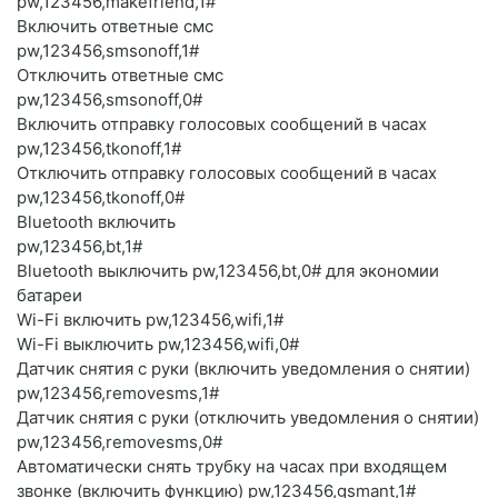
pw,123456,makefriend,1#
Включить ответные смс
pw,123456,smsonoff,1#
Отключить ответные смс
pw,123456,smsonoff,0#
Включить отправку голосовых сообщений в часах
pw,123456,tkonoff,1#
Отключить отправку голосовых сообщений в часах
pw,123456,tkonoff,0#
Bluetooth включить
pw,123456,bt,1#
Bluetooth выключить pw,123456,bt,0# для экономии
батареи
Wi-Fi включить pw,123456,wifi,1#
Wi-Fi выключить pw,123456,wifi,0#
Датчик снятия с руки (включить уведомления о снятии)
pw,123456,removesms,1#
Датчик снятия с руки (отключить уведомления о снятии)
pw,123456,removesms,0#
Автоматически снять трубку на часах при входящем
звонке (включить функцию) pw,123456,gsmant,1#