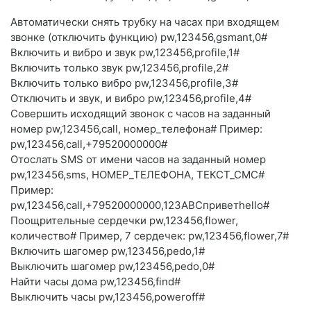
Автоматически снять трубку на часах при входящем
звонке (отключить функцию) pw,123456,gsmant,0#
Включить и вибро и звук pw,123456,profile,1#
Включить только звук pw,123456,profile,2#
Включить только вибро pw,123456,profile,3#
Отключить и звук, и вибро pw,123456,profile,4#
Совершить исходящий звонок с часов на заданный
номер pw,123456,call, номер_телефона# Пример:
pw,123456,call,+79520000000#
Отослать SMS от имени часов на заданный номер
pw,123456,sms, НОМЕР_ТЕЛЕФОНА, ТЕКСТ_СМС#
Пример:
pw,123456,call,+79520000000,123ABCприветhello#
Поощрительные сердечки pw,123456,flower,
количество# Пример, 7 сердечек: pw,123456,flower,7#
Включить шагомер pw,123456,pedo,1#
Выключить шагомер pw,123456,pedo,0#
Найти часы дома pw,123456,find#
Выключить часы pw,123456,poweroff#