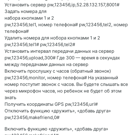
Установить сервер pw,123456,ip,52.28.132.157,8001#
Задать номера для
набора кнопками 1 и 2
pw,123456,tel1, номер телефона# pw,123456,tel2, номер
телефона#
Удалить номера для нобора кнопками 1 и 2
pw,123456,tel1# pw,123456,tel2#
Установить интервал передачи данных на сервер
pw,123456,upload,300# Где 300 — время в секундах
между передачами данных на сервер
Включить прослушку с часов (обратный звонок)
pw,123456,monitor, номер телефона# На указанный
номер поступит звонок с часов. Вы будете слышать все
через микрофон часов, но ребенок не будет об этом
знать
Получить координаты GPS pw,123456,url#
Отключить функцию «дружить», «добавь друга»
pw,123456,makefriend,0#
Включить функцию «дружить», «добавь друга»