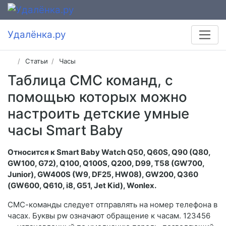
Удалёнка.ру
Статьи
Часы
Таблица СМС команд, с
помощью которых можно
настроить детские умные
часы Smart Baby
Относится к Smart Baby Watch Q50, Q60S, Q90 (Q80,
GW100, G72), Q100, Q100S, Q200, D99, T58 (GW700,
Junior), GW400S (W9, DF25, HW08), GW200, Q360
(GW600, Q610, i8, G51, Jet Kid), Wonlex.
СМС-команды следует отправлять на номер телефона в
часах. Буквы pw означают обращение к часам. 123456