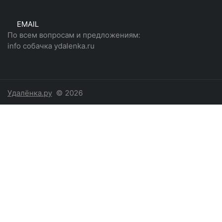
EMAIL
По всем вопросам и предложениям:
info собачка ydalenka.ru
Удалёнка.ру
© 2026