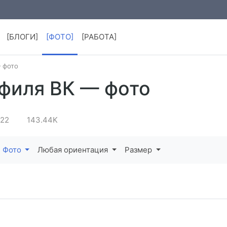
[БЛОГИ]
[ФОТО]
[РАБОТА]
 фото
филя ВК — фото
022
143.44K
Фото
Любая ориентация
Размер