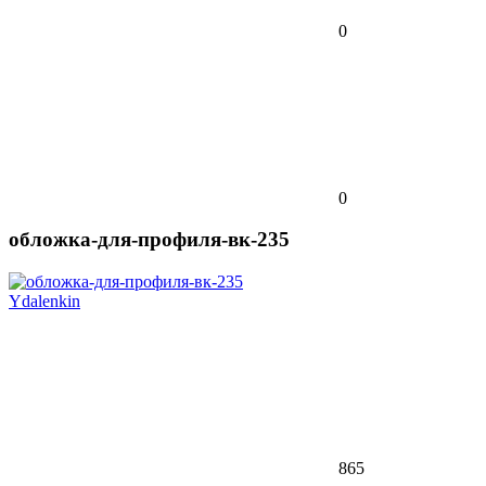
0
0
обложка-для-профиля-вк-235
Ydalenkin
865