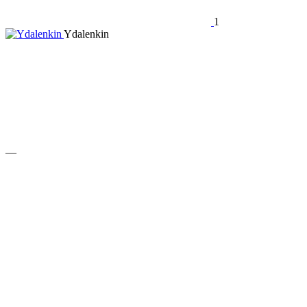
1
Ydalenkin
—