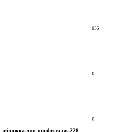
955
0
0
обложка-для-профиля-вк-228