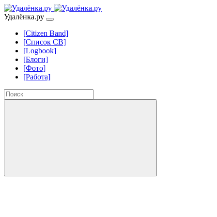
Удалёнка.ру
[Citizen Band]
[Список СВ]
[Logbook]
[Блоги]
[Фото]
[Работа]