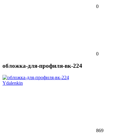
0
0
обложка-для-профиля-вк-224
Ydalenkin
869