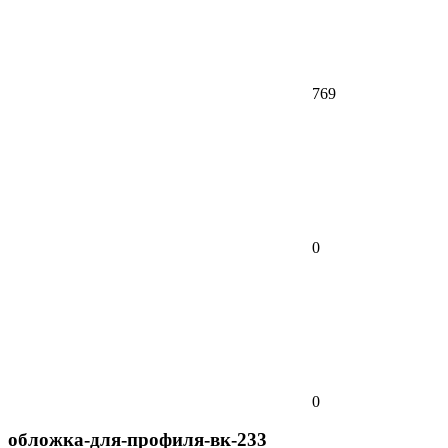
769
0
0
обложка-для-профиля-вк-233