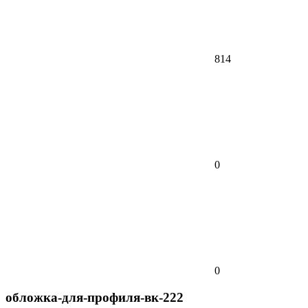
814
0
0
обложка-для-профиля-вк-222