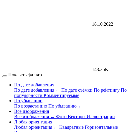
18.10.2022
143.35K
Показать фильтр
По дате добавления
По дате добавления
←
По дате съёмки
По рейтингу
По
популярности
Комментируемые
По убыванию
По возрастанию
По убыванию
←
Все изображения
Все изображения
←
Фото
Векторы
Иллюстрации
Любая ориентация
Любая ориентация
←
Квадратные
Горизонтальные