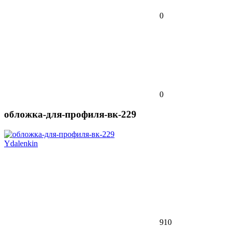
0
0
обложка-для-профиля-вк-229
Ydalenkin
910